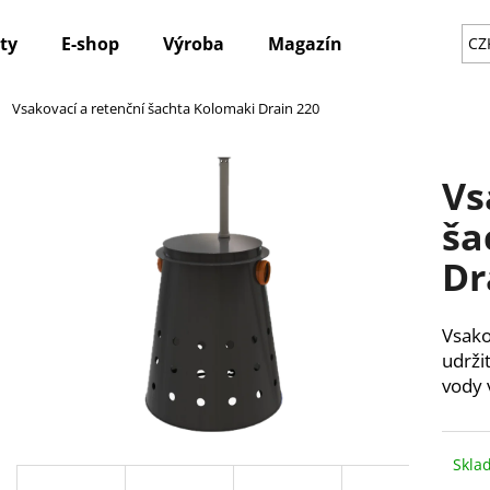
ty
E-shop
Výroba
Magazín
Novinky
CZ
Vsakovací a retenční šachta Kolomaki Drain 220
Co potřebujete najít?
Vs
HLEDAT
ša
Dr
Doporučujeme
Vsako
udrži
vody
Skla