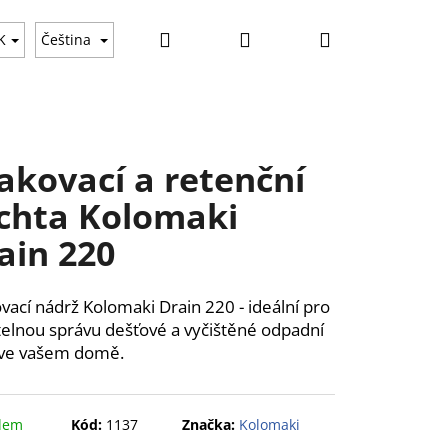
Hledat
Přihlášení
Nákupní
K
Čeština
košík
akovací a retenční
chta Kolomaki
ain 220
vací nádrž Kolomaki Drain 220 - ideální pro
telnou správu dešťové a vyčištěné odpadní
 ve vašem domě.
dem
Kód:
1137
Značka:
Kolomaki