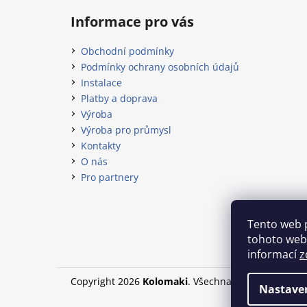
Informace pro vás
Obchodní podmínky
Podmínky ochrany osobních údajů
Instalace
Platby a doprava
Výroba
Výroba pro průmysl
Kontakty
O nás
Pro partnery
Tento web 
tohoto webu
informací
z
Copyright 2026
Kolomaki
. Všechna práva vyhrazen
Nastave