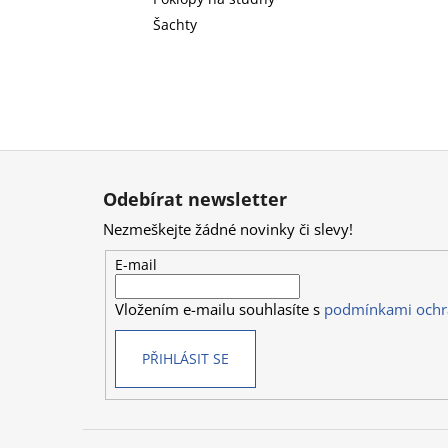
Šachty
Z
á
Odebírat newsletter
p
Nezmeškejte žádné novinky či slevy!
a
t
E-mail
í
Vložením e-mailu souhlasíte s
podmínkami ochr
PŘIHLÁSIT SE