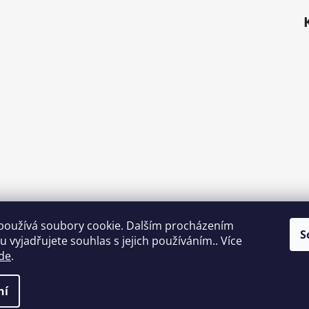
používá soubory cookie. Dalším procházením
S
Náš Youtube kanál
 vyjadřujete souhlas s jejich používáním.. Více
de
.
a.
ní