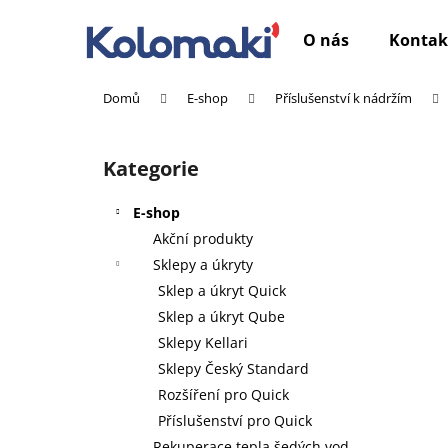
K
Přejít
na
o
O nás
Kontak
obsah
Zpět
Zpět
š
do
do
í
Domů
E-shop
Příslušenství k nádržím
k
obchodu
obchodu
P
o
Kategorie
Přeskočit
s
kategorie
t
E-shop
r
Akční produkty
a
Sklepy a úkryty
n
Sklep a úkryt Quick
n
Sklep a úkryt Qube
í
Sklepy Kellari
p
Sklepy Český Standard
a
Rozšíření pro Quick
n
Příslušenství pro Quick
e
Rekuperace tepla šedých vod