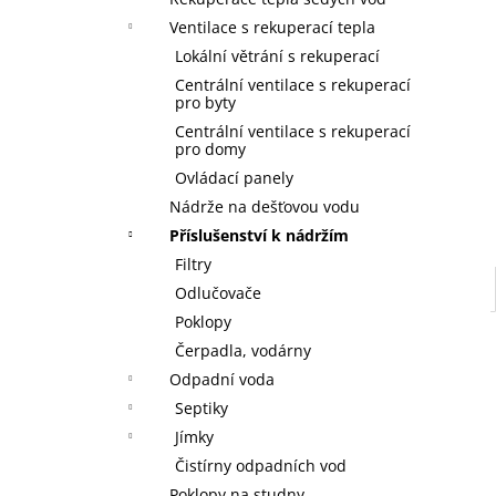
l
Ventilace s rekuperací tepla
Lokální větrání s rekuperací
Centrální ventilace s rekuperací
pro byty
Centrální ventilace s rekuperací
pro domy
Ovládací panely
Nádrže na dešťovou vodu
Příslušenství k nádržím
Filtry
Odlučovače
Poklopy
Čerpadla, vodárny
Odpadní voda
Septiky
Jímky
Čistírny odpadních vod
Poklopy na studny