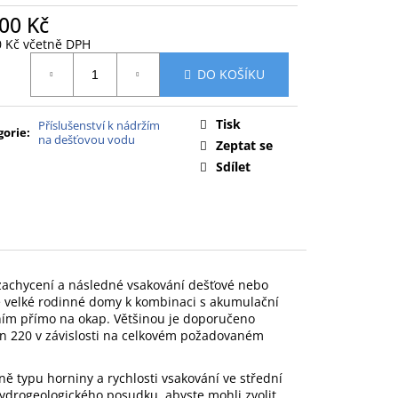
00 Kč
0 Kč včetně DPH
ná
DO KOŠÍKU
:
Tisk
Příslušenství k nádržím
gorie
:
na dešťovou vodu
Zeptat se
Sdílet
zachycení a následné vsakování dešťové nebo
ě velké rodinné domy k kombinaci s akumulační
ním přímo na okap. Většinou je doporučeno
ain 220 v závislosti na celkovém požadovaném
tně typu horniny a rychlosti vsakování ve střední
hydrogeologického posudku, abyste mohli zvolit