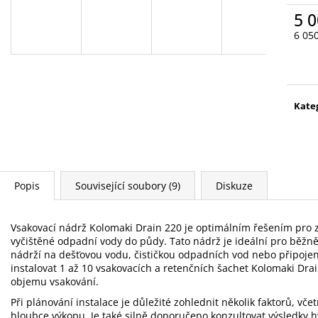
5 0
6 05
Měr
cena
Kate
Popis
Související soubory (9)
Diskuze
Vsakovací nádrž Kolomaki Drain 220 je optimálním řešením pro 
vyčištěné odpadní vody do půdy. Tato nádrž je ideální pro běžn
nádrží na dešťovou vodu, čističkou odpadních vod nebo připoje
instalovat 1 až 10 vsakovacích a retenčních šachet Kolomaki Dr
objemu vsakování.
Při plánování instalace je důležité zohlednit několik faktorů, vče
hloubce výkopu. Je také silně doporučeno konzultovat výsledky 