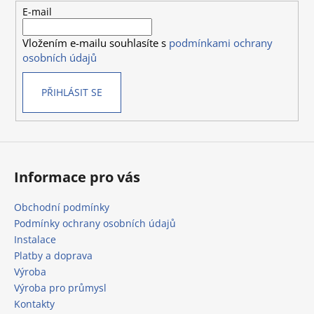
c
t
E-mail
í
í
p
Vložením e-mailu souhlasíte s
podmínkami ochrany
r
osobních údajů
v
k
PŘIHLÁSIT SE
y
v
ý
p
i
s
Informace pro vás
u
Obchodní podmínky
Podmínky ochrany osobních údajů
Instalace
Platby a doprava
Výroba
Výroba pro průmysl
Kontakty