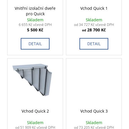
r
ů
a
o
Vnitřní izolační dveře
Vchod Quick 1
j
pro Quick
d
Skladem
Skladem
í
u
6 655 Kč včetně DPH
od 34 727 Kč včetně DPH
t
5 500 Kč
28 700 Kč
k
od
?
t
DETAIL
DETAIL
ů
HLEDAT
D
o
p
o
Vchod Quick 2
Vchod Quick 3
r
Skladem
Skladem
u
od 51 909 Kč včetně DPH
od 73 205 Kč včetně DPH