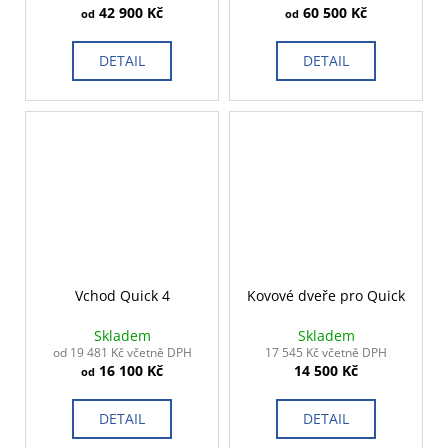
č
42 900 Kč
60 500 Kč
od
od
u
j
DETAIL
DETAIL
e
m
e
Vchod Quick 4
Kovové dveře pro Quick
Skladem
Skladem
od 19 481 Kč včetně DPH
17 545 Kč včetně DPH
16 100 Kč
14 500 Kč
od
DETAIL
DETAIL