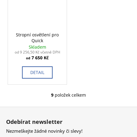
Stropní osvětlení pro
Quick
Skladem
od 9 256,50 Kč včetně DPH
7 650 Kč
od
DETAIL
9
položek celkem
O
v
Z
l
á
á
Odebírat newsletter
d
p
a
Nezmeškejte žádné novinky či slevy!
a