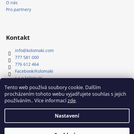
O nás
Pro partnery
Kontakt
info
@
kolomaki.com
777 581 000
776 612 464
Facebook/Kolomaki
s.r.o.kolomaki
Youtube kanál - Kolomaki
Tento web používá soubory cookie. Dalším
procházením tohoto webu vyjadřujete souhlas s jejich
používáním.. Více informací
zde
.
Náš Youtube kanál
Nastavení
Vytvořil Shoptet