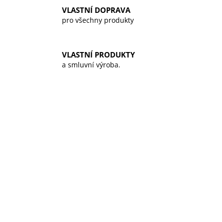
.
a
VLASTNÍ DOPRAVA
o
pro všechny produkty
j
í
.
t
VLASTNÍ PRODUKTY
?
a smluvní výroba.
HLEDAT
D
o
p
o
r
u