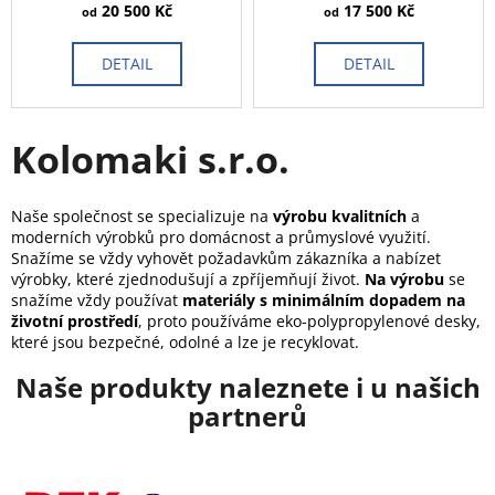
20 500 Kč
17 500 Kč
od
od
DETAIL
DETAIL
Kolomaki s.r.o.
Naše společnost se specializuje na
výrobu kvalitních
a
moderních výrobků pro domácnost a průmyslové využití.
Snažíme se vždy vyhovět požadavkům zákazníka a nabízet
výrobky, které zjednodušují a zpříjemňují život.
Na
výrobu
se
s
nažíme vždy používat
materiály s minimálním dopadem na
životní prostředí
, proto
používáme eko-polypropylenové desky,
které jsou bezpečné, odolné a lze je recyklovat.
Naše produkty naleznete i u našich
partnerů