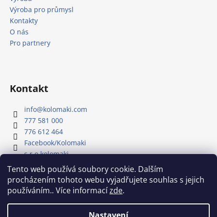
Výroba pro průmysl
Kontakty
O nás
Pro partnery
Kontakt
info
@
kolomaki.com
777 581 000
776 612 464
Facebook/Kolomaki
s.r.o.kolomaki
Youtube kanál - Kolomaki
Tento web používá soubory cookie. Dalším
procházením tohoto webu vyjadřujete souhlas s jejich
používáním.. Více informací
zde
.
Náš Youtube kanál
Nastavení