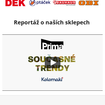
Reportáž o naších sklepech
Z
á