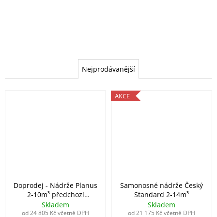
č
u
j
e
m
e
Nejprodávanější
AKCE
Doprodej - Nádrže Planus
Samonosné nádrže Český
2-10m³ předchozí
Standard 2-14m³
generace
Skladem
Skladem
od 24 805 Kč včetně DPH
od 21 175 Kč včetně DPH