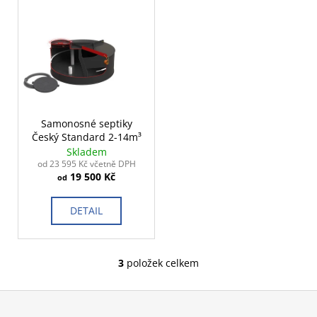
č
u
j
e
m
e
Samonosné septiky
Český Standard 2-14m³
Skladem
od 23 595 Kč včetně DPH
19 500 Kč
od
DETAIL
3
položek celkem
O
v
Z
l
á