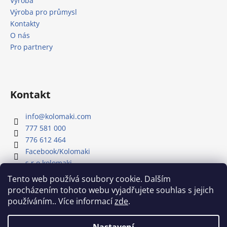
Výroba
Výroba pro průmysl
Kontakty
O nás
Pro partnery
Kontakt
info
@
kolomaki.com
777 581 000
776 612 464
Facebook/Kolomaki
s.r.o.kolomaki
Youtube kanál - Kolomaki
Tento web používá soubory cookie. Dalším
procházením tohoto webu vyjadřujete souhlas s jejich
používáním.. Více informací
zde
.
Náš Youtube kanál