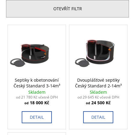
e
a
n
OTEVŘÍT FILTR
j
í
í
p
V
t
r
ý
?
o
p
d
i
u
s
k
p
t
HLEDAT
r
ů
o
Septiky k obetonování
Dvouplášťové septiky
Český Standard 3-14m³
Český Standard 2-14m³
d
Skladem
Skladem
u
D
od 21 780 Kč včetně DPH
od 29 645 Kč včetně DPH
o
18 000 Kč
24 500 Kč
k
od
od
p
t
o
DETAIL
DETAIL
ů
r
u