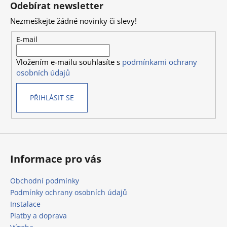
á
Odebírat newsletter
d
p
a
Nezmeškejte žádné novinky či slevy!
a
c
t
E-mail
í
í
p
Vložením e-mailu souhlasíte s
podmínkami ochrany
r
osobních údajů
v
k
PŘIHLÁSIT SE
y
v
ý
p
i
s
Informace pro vás
u
Obchodní podmínky
Podmínky ochrany osobních údajů
Instalace
Platby a doprava