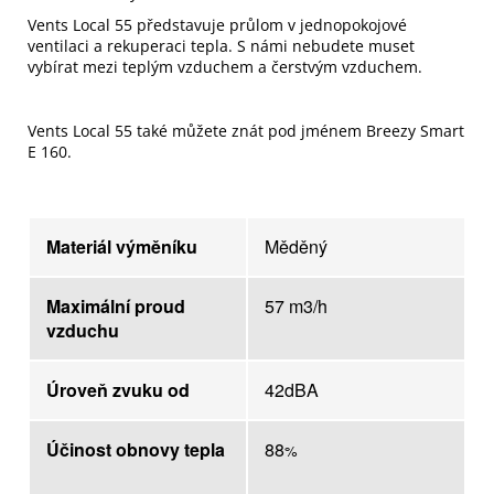
Vents Local 55 představuje průlom v jednopokojové
ventilaci a rekuperaci tepla. S námi nebudete muset
vybírat mezi teplým vzduchem a čerstvým vzduchem.
Vents Local 55 také můžete znát pod jménem Breezy Smart
E 160.
Materiál výměníku
Měděný
Maximální proud
57
m3/h
vzduchu
Úroveň zvuku od
42dBA
Účinost obnovy tepla
88
%