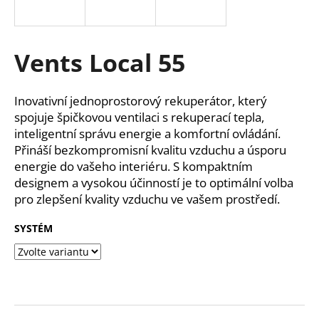
a
j
í
Vents Local 55
t
?
Inovativní jednoprostorový rekuperátor, který
spojuje špičkovou ventilaci s rekuperací tepla,
inteligentní správu energie a komfortní ovládání.
Přináší bezkompromisní kvalitu vzduchu a úsporu
energie do vašeho interiéru. S kompaktním
HLEDAT
designem a vysokou účinností je to optimální volba
pro zlepšení kvality vzduchu ve vašem prostředí.
D
SYSTÉM
o
p
o
r
u