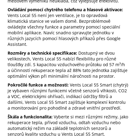
měďovém výměníku neukládá, což vylepšuje efektivitu.
Ovládání pomocí chytrého telefonu a hlasové aktivace:
Vents Local 55 není jen ventilace, je to opravdová
klimatická stanice ve vašem domě. Bezproblémově
ovládejte všechny funkce a parametry pomocí speciální
mobilní aplikace. Navíc snadno spravujte jednotku v
různých jazycích pomocí hlasových příkazů přes Google
Assistant.
Rozměry a technické specifikace:
Dostupný ve dvou
velikostech, Vents Local 55 nabízí flexibilitu pro různé
tloušťky zdí. S kapacitou vzduchového průtoku od 57 m³/h
a účinností rekuperace tepla až 88% tato jednotka zajišťuje
optimální výkon při minimální náročnosti na prostor.
Pokročilé funkce a možnosti:
Vents Local 55 Smart (chytrý)
je vybaven různými funkcemi včetně senzorů vlhkosti, CO2
a VOC, elektrickými ohřívači, indikací údržby filtrů a
dalšími, Vents Local 55 Smart zajišťuje komplexní kontrolu
a monitorování pro pohodlné a zdravé vnitřní prostředí.
Škála a funkcionalita:
Vyberte si mezi různými režimy, jako
rekuperace tepla, přívod vzduchu, odtah vzduchu nebo
automatický režim na základě teplotních senzorů a
senzorů kvality vzduchu u Vents Local 55 Smart.