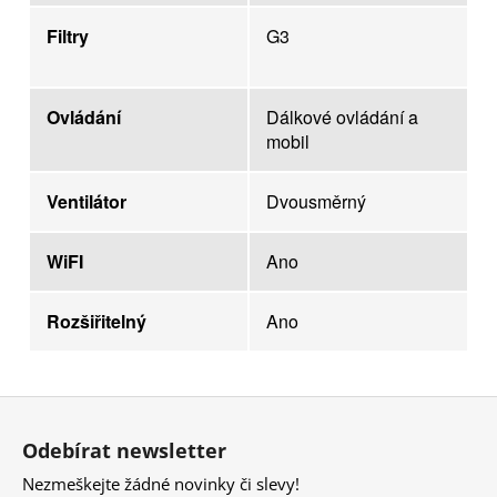
Filtry
G3
Ovládání
Dálkové ovládání a
mobil
Ventilátor
Dvousměrný
WiFI
Ano
Rozšiřitelný
Ano
Z
á
Odebírat newsletter
p
Nezmeškejte žádné novinky či slevy!
a