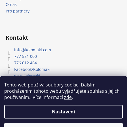
O nás
Pro partnery
Kontakt
info
@
kolomaki.com
777 581 000
776 612 464
Facebook/Kolomaki
s.r.o.kolomaki
Youtube kanál - Kolomaki
Tento web používá soubory cookie. Dalším
procházením tohoto webu vyjadřujete souhlas s jejich
používáním.. Více informací
zde
.
Náš Youtube kanál
Nastavení
Vytvořil Shoptet