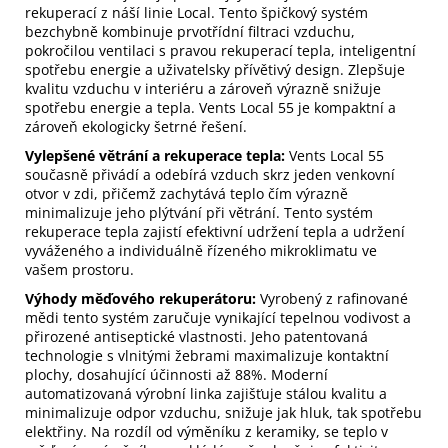
rekuperací z náší linie Local. Tento špičkový systém
bezchybně kombinuje prvotřídní filtraci vzduchu,
pokročilou ventilaci s pravou rekuperací tepla, inteligentní
spotřebu energie a uživatelsky přívětivý design. Zlepšuje
kvalitu vzduchu v interiéru a zároveň výrazně snižuje
spotřebu energie a tepla. Vents Local 55 je kompaktní a
zároveň ekologicky šetrné řešení.
Vylepšené větrání a rekuperace tepla:
Vents Local 55
současně přivádí a odebírá vzduch skrz jeden venkovní
otvor v zdi, přičemž zachytává teplo čím výrazně
minimalizuje jeho plýtvání při větrání. Tento systém
rekuperace tepla zajistí efektivní udržení tepla a udržení
vyváženého a individuálně řízeného mikroklimatu ve
vašem prostoru.
Výhody měďového rekuperátoru:
Vyrobený z rafinované
mědi tento systém zaručuje vynikající tepelnou vodivost a
přirozené antiseptické vlastnosti. Jeho patentovaná
technologie s vlnitými žebrami maximalizuje kontaktní
plochy, dosahující účinnosti až 88%. Moderní
automatizovaná výrobní linka zajišťuje stálou kvalitu a
minimalizuje odpor vzduchu, snižuje jak hluk, tak spotřebu
elektřiny. Na rozdíl od výměníku z keramiky, se teplo v