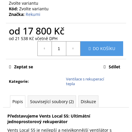
č
Zvolte variantu
u
Kód:
Zvolte variantu
j
Značka:
Rekumi
e
m
od
17 800 Kč
e
od
21 538 Kč
včetně DPH
Měrná
DO KOŠÍKU
cena:
Zeptat se
Sdílet
Ventilace s rekuperací
Kategorie
:
tepla
Popis
Související soubory (2)
Diskuze
Představujeme Vents Local 55: Ultimátní
jednoprostorový rekuperátor
Vents Local 55 je nejlepší a nejvýkonnější ventilátor s