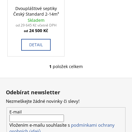
r
ů
a
o
Dvouplášťové septiky
j
Český Standard 2-14m³
d
Skladem
í
u
od 29 645 Kč včetně DPH
t
24 500 Kč
k
od
?
t
DETAIL
ů
1
položek celkem
O
HLEDAT
v
Z
l
á
á
Odebírat newsletter
D
d
p
o
a
Nezmeškejte žádné novinky či slevy!
a
p
c
t
E-mail
o
í
í
r
p
Vložením e-mailu souhlasíte s
podmínkami ochrany
u
r
osobních údajů