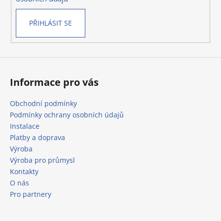
č
v
u
k
j
PŘIHLÁSIT SE
y
e
v
m
ý
e
p
i
s
Informace pro vás
u
Obchodní podmínky
Podmínky ochrany osobních údajů
Instalace
Platby a doprava
Výroba
Výroba pro průmysl
Kontakty
O nás
Pro partnery