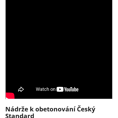
č
u
j
e
m
e
Nádrže k obetonování Český
Standard