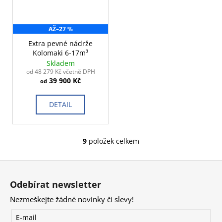
AŽ
–27 %
Extra pevné nádrže
Kolomaki 6-17m³
Skladem
od 48 279 Kč včetně DPH
39 900 Kč
od
DETAIL
9
položek celkem
O
v
Z
l
á
á
Odebírat newsletter
d
p
a
Nezmeškejte žádné novinky či slevy!
a
c
t
E-mail
í