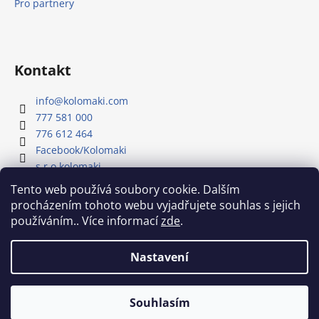
Pro partnery
Kontakt
info
@
kolomaki.com
777 581 000
776 612 464
Facebook/Kolomaki
s.r.o.kolomaki
Youtube kanál - Kolomaki
Tento web používá soubory cookie. Dalším
procházením tohoto webu vyjadřujete souhlas s jejich
používáním.. Více informací
zde
.
Náš Youtube kanál
Nastavení
Vytvořil Shoptet
Souhlasím
Copyright 2026
Kolomaki
. Všechna práva vyhrazena.