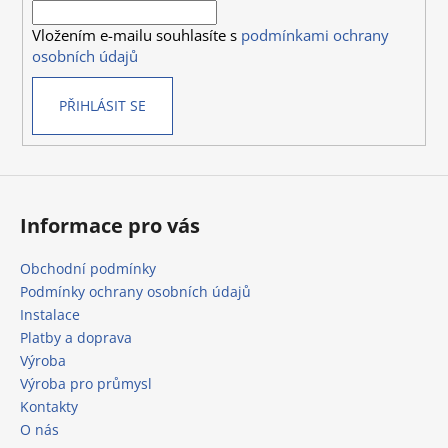
í
p
Vložením e-mailu souhlasíte s
podmínkami ochrany
r
osobních údajů
v
k
PŘIHLÁSIT SE
y
v
ý
p
i
s
Informace pro vás
u
Obchodní podmínky
Podmínky ochrany osobních údajů
Instalace
Platby a doprava
Výroba
Výroba pro průmysl
Kontakty
O nás