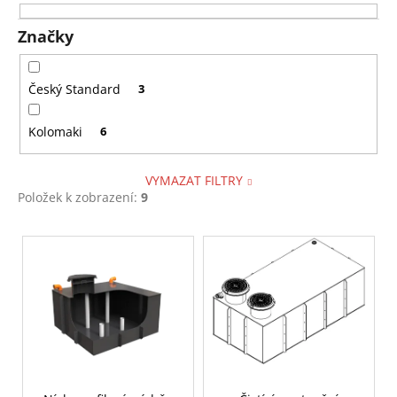
k
a
t
Značky
j
ů
í
t
Český Standard
3
?
Kolomaki
6
VYMAZAT FILTRY
Položek k zobrazení:
9
HLEDAT
V
ý
D
p
o
i
p
s
o
p
r
r
u