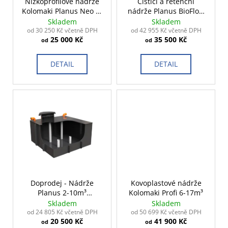
č
o
Nízkoprofilové nádrže
Čistící a retenční
Kolomaki Planus Neo 2-
nádrže Planus BioFlow
u
d
15m³
2-15m³
Skladem
Skladem
j
u
od 30 250 Kč včetně DPH
od 42 955 Kč včetně DPH
e
25 000 Kč
35 500 Kč
k
od
od
m
t
e
DETAIL
DETAIL
ů
Doprodej - Nádrže
Kovoplastové nádrže
Planus 2-10m³
Kolomaki Profi 6-17m³
předchozí generace
Skladem
Skladem
od 24 805 Kč včetně DPH
od 50 699 Kč včetně DPH
20 500 Kč
41 900 Kč
od
od