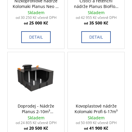
č
o
Nízkoprofilové nádrže
Čistící a retenční
Kolomaki Planus Neo 2-
nádrže Planus BioFlow
u
d
15m³
2-15m³
Skladem
Skladem
j
u
od 30 250 Kč včetně DPH
od 42 955 Kč včetně DPH
e
25 000 Kč
35 500 Kč
k
od
od
m
t
e
DETAIL
DETAIL
ů
Doprodej - Nádrže
Kovoplastové nádrže
Planus 2-10m³
Kolomaki Profi 6-17m³
předchozí generace
Skladem
Skladem
od 24 805 Kč včetně DPH
od 50 699 Kč včetně DPH
20 500 Kč
41 900 Kč
od
od