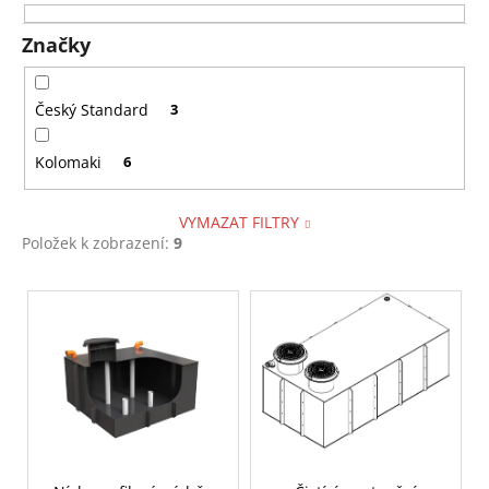
k
a
t
Značky
j
ů
í
t
Český Standard
3
?
Kolomaki
6
VYMAZAT FILTRY
Položek k zobrazení:
9
HLEDAT
V
ý
D
p
o
i
p
s
o
p
r
r
u