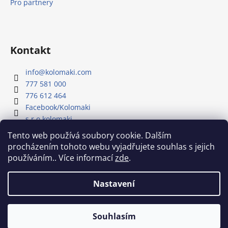
Pro partnery
Kontakt
info
@
kolomaki.com
777 581 000
776 612 464
Facebook/Kolomaki
s.r.o.kolomaki
Youtube kanál - Kolomaki
Tento web používá soubory cookie. Dalším
procházením tohoto webu vyjadřujete souhlas s jejich
používáním.. Více informací
zde
.
Náš Youtube kanál
Nastavení
Vytvořil Shoptet
Souhlasím
Copyright 2026
Kolomaki
. Všechna práva vyhrazena.