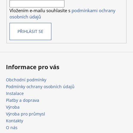
í
p
Vložením e-mailu souhlasíte s
podmínkami ochrany
r
osobních údajů
v
k
PŘIHLÁSIT SE
y
v
ý
p
i
s
Informace pro vás
u
Obchodní podmínky
Podmínky ochrany osobních údajů
Instalace
Platby a doprava
Výroba
Výroba pro průmysl
Kontakty
O nás