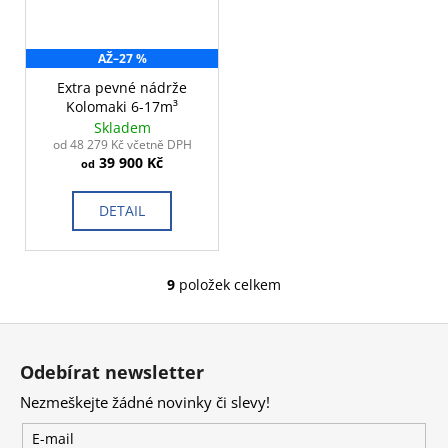
AŽ
–27 %
Extra pevné nádrže
Kolomaki 6-17m³
Skladem
od 48 279 Kč včetně DPH
39 900 Kč
od
DETAIL
9
položek celkem
O
v
Z
l
á
á
Odebírat newsletter
d
p
a
Nezmeškejte žádné novinky či slevy!
a
c
t
E-mail
í