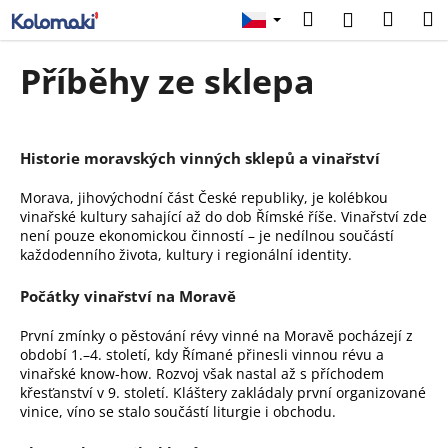
K
Přejít
Hledat
Náku
M
Přihlášení
na
o
obsah
Zpět
Zpět
košík
š
Příběhy ze sklepa
í
C
k
o
p
Historie moravských vinných sklepů a vinařství
o
Morava, jihovýchodní část České republiky, je kolébkou
t
vinařské kultury sahající až do dob Římské říše. Vinařství zde
ř
není pouze ekonomickou činností – je nedílnou součástí
každodenního života, kultury i regionální identity.
e
b
Počátky vinařství na Moravě
u
První zmínky o pěstování révy vinné na Moravě pocházejí z
j
období 1.–4. století, kdy Římané přinesli vinnou révu a
e
vinařské know-how. Rozvoj však nastal až s příchodem
t
křesťanství v 9. století. Kláštery zakládaly první organizované
vinice, víno se stalo součástí liturgie i obchodu.
e
n