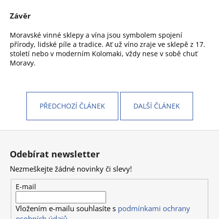
Závěr
Moravské vinné sklepy a vína jsou symbolem spojení
přírody, lidské píle a tradice. Ať už víno zraje ve sklepě z 17.
století nebo v moderním Kolomaki, vždy nese v sobě chuť
Moravy.
PŘEDCHOZÍ ČLÁNEK
DALŠÍ ČLÁNEK
Z
á
Odebírat newsletter
p
Nezmeškejte žádné novinky či slevy!
a
t
E-mail
í
Vložením e-mailu souhlasíte s
podmínkami ochrany
osobních údajů