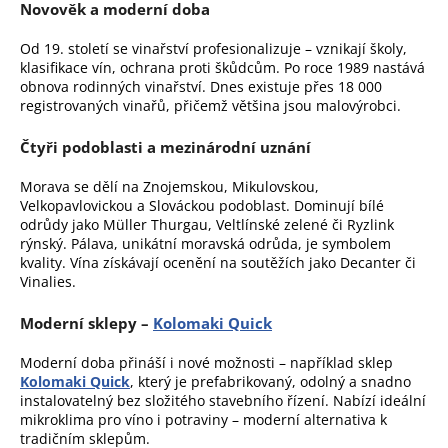
č
Novověk a moderní doba
u
j
Od 19. století se vinařství profesionalizuje – vznikají školy,
e
klasifikace vín, ochrana proti škůdcům. Po roce 1989 nastává
obnova rodinných vinařství. Dnes existuje přes 18 000
m
registrovaných vinařů, přičemž většina jsou malovýrobci.
e
Čtyři podoblasti a mezinárodní uznání
Morava se dělí na Znojemskou, Mikulovskou,
Velkopavlovickou a Slováckou podoblast. Dominují bílé
odrůdy jako Müller Thurgau, Veltlínské zelené či Ryzlink
rýnský. Pálava, unikátní moravská odrůda, je symbolem
kvality. Vína získávají ocenění na soutěžích jako Decanter či
Vinalies.
Moderní sklepy –
Kolomaki Quick
Moderní doba přináší i nové možnosti – například sklep
Kolomaki Quick
, který je prefabrikovaný, odolný a snadno
instalovatelný bez složitého stavebního řízení. Nabízí ideální
mikroklima pro víno i potraviny – moderní alternativa k
tradičním sklepům.