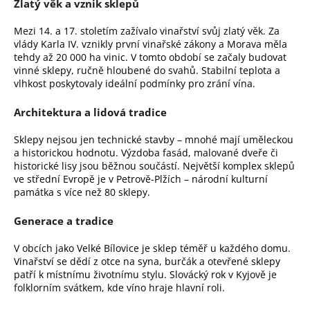
Zlatý věk a vznik sklepů
a
j
Mezi 14. a 17. stoletím zažívalo vinařství svůj zlatý věk. Za
vlády Karla IV. vznikly první vinařské zákony a Morava měla
í
tehdy až 20 000 ha vinic. V tomto období se začaly budovat
t
vinné sklepy, ručně hloubené do svahů. Stabilní teplota a
vlhkost poskytovaly ideální podmínky pro zrání vína.
?
Architektura a lidová tradice
Sklepy nejsou jen technické stavby – mnohé mají uměleckou
a historickou hodnotu. Výzdoba fasád, malované dveře či
HLEDAT
historické lisy jsou běžnou součástí. Největší komplex sklepů
ve střední Evropě je v Petrově-Plžích – národní kulturní
památka s více než 80 sklepy.
D
Generace a tradice
o
V obcích jako Velké Bílovice je sklep téměř u každého domu.
p
Vinařství se dědí z otce na syna, burčák a otevřené sklepy
o
patří k místnímu životnímu stylu. Slovácký rok v Kyjově je
r
folklorním svátkem, kde víno hraje hlavní roli.
u