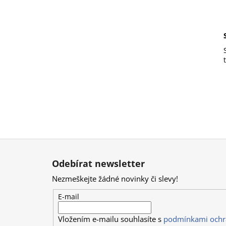
Z
á
Odebírat newsletter
p
Nezmeškejte žádné novinky či slevy!
a
t
E-mail
í
Vložením e-mailu souhlasíte s
podmínkami ochr