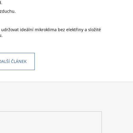
d.
vzduchu.
 udržovat ideální mikroklima bez elektřiny a složité
u.
DALŠÍ ČLÁNEK