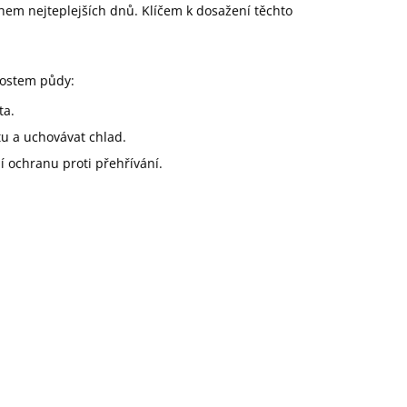
hem nejteplejších dnů. Klíčem k dosažení těchto
nostem půdy:
ta.
tu a uchovávat chlad.
í ochranu proti přehřívání.