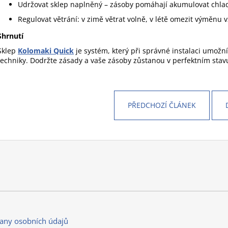
Udržovat sklep naplněný – zásoby pomáhají akumulovat chla
Regulovat větrání: v zimě větrat volně, v létě omezit výměnu 
Shrnutí
Sklep
Kolomaki Quick
je systém, který při správné instalaci umožní
techniky. Dodržte zásady a vaše zásoby zůstanou v perfektním stav
PŘEDCHOZÍ ČLÁNEK
any osobních údajů