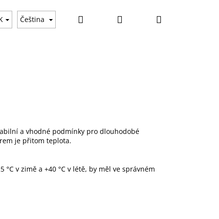
Hledat
Přihlášení
Nákupní
K
Čeština
košík
stabilní a vhodné podmínky pro dlouhodobé
rem je přitom teplota.
5 °C v zimě a +40 °C v létě, by měl ve správném