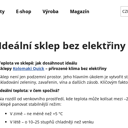
ty
E-shop
Výroba
Magazín
Novinky
CZ
Co potřebujete najít?
Ideální sklep bez elektřiny
HLEDAT
Teplota ve sklepě: jak dosáhnout ideálu
Sklepy
Kolomaki Quick
– přirozené klima bez elektřiny
Sklep není jen podzemní prostor. Jeho hlavním úkolem je vytvořit 
Doporučujeme
skladování zeleniny, zavařenin, vína a dalších zásob. Klíčovým fakto
Ideální teplota: v čem spočívá?
Na rozdíl od venkovního prostředí, kde teplota může kolísat mezi –2
sklepě panovat stabilnější režim:
V zimě – ne méně než +5 °C
V létě – o 10–25 stupňů chladněji než venku