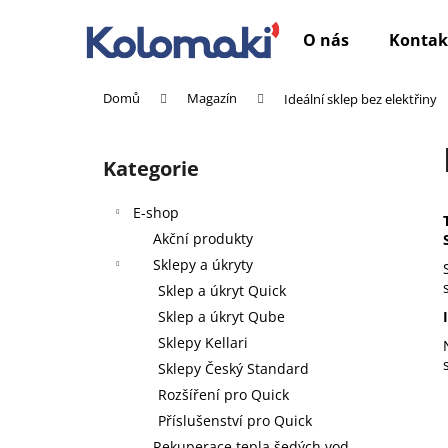
K
Přejít
na
o
O nás
Kontak
obsah
Zpět
Zpět
š
do
do
í
Domů
Magazín
Ideální sklep bez elektřiny
k
obchodu
obchodu
P
o
Kategorie
Přeskočit
s
kategorie
t
E-shop
r
Akční produkty
a
Sklepy a úkryty
n
Sklep a úkryt Quick
n
Sklep a úkryt Qube
í
Sklepy Kellari
p
Sklepy Český Standard
a
Rozšíření pro Quick
n
Příslušenství pro Quick
e
Rekuperace tepla šedých vod