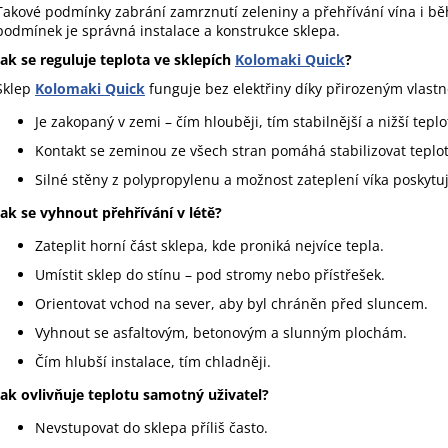
Takové podmínky zabrání zamrznutí zeleniny a přehřívání vína i bě
podmínek je správná instalace a konstrukce sklepa.
Jak se reguluje teplota ve sklepích
Kolomaki Quick
?
Sklep
Kolomaki Quick
funguje bez elektřiny díky přirozeným vlast
Je zakopaný v zemi – čím hlouběji, tím stabilnější a nižší teplo
Kontakt se zeminou ze všech stran pomáhá stabilizovat teplo
Silné stěny z polypropylenu a možnost zateplení víka poskytuj
Jak se vyhnout přehřívání v létě?
Zateplit horní část sklepa, kde proniká nejvíce tepla.
Umístit sklep do stínu – pod stromy nebo přístřešek.
Orientovat vchod na sever, aby byl chráněn před sluncem.
Vyhnout se asfaltovým, betonovým a slunným plochám.
Čím hlubší instalace, tím chladněji.
Jak ovlivňuje teplotu samotný uživatel?
Nevstupovat do sklepa příliš často.