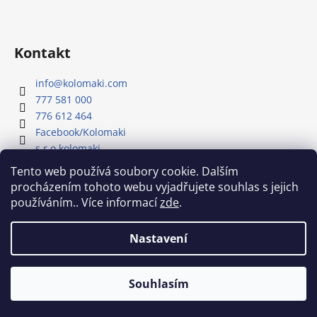
Kontakt
info
@
kolomaki.com
777 581 000
776 612 464
Facebook/Kolomaki
s.r.o.kolomaki
Youtube kanál - Kolomaki
Tento web používá soubory cookie. Dalším
procházením tohoto webu vyjadřujete souhlas s jejich
používáním.. Více informací
zde
.
Náš Youtube kanál
Nastavení
Vytvořil Shoptet
Souhlasím
Copyright 2026
Kolomaki
. Všechna práva vyhrazena.