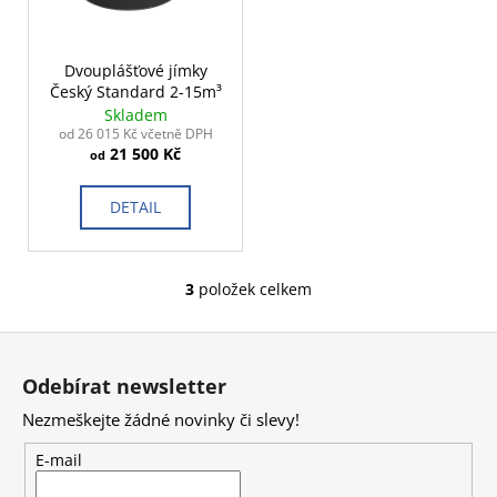
Dvouplášťové jímky
Český Standard 2-15m³
Skladem
od 26 015 Kč včetně DPH
21 500 Kč
od
DETAIL
3
položek celkem
O
v
Z
l
á
á
Odebírat newsletter
d
p
a
Nezmeškejte žádné novinky či slevy!
a
c
t
E-mail
í
í
p