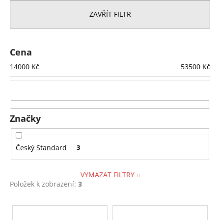
e
a
n
ZAVŘÍT FILTR
j
í
í
p
t
r
Cena
?
o
14000
Kč
53500
Kč
d
u
k
t
HLEDAT
Značky
ů
Český Standard
3
D
o
VYMAZAT FILTRY
p
Položek k zobrazení:
3
o
r
V
u