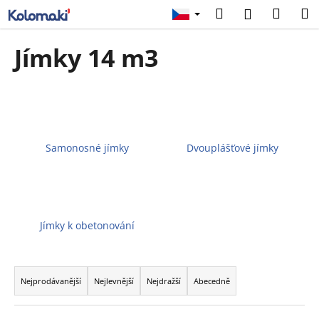
K
Přejít
Hledat
Náku
M
Přihlášení
na
o
obsah
Zpět
Zpět
košík
š
Jímky 14 m3
í
C
k
o
p
o
t
Samonosné jímky
Dvouplášťové jímky
ř
e
b
u
Jímky k obetonování
j
e
Ř
t
a
Nejprodávanější
Nejlevnější
Nejdražší
Abecedně
e
z
n