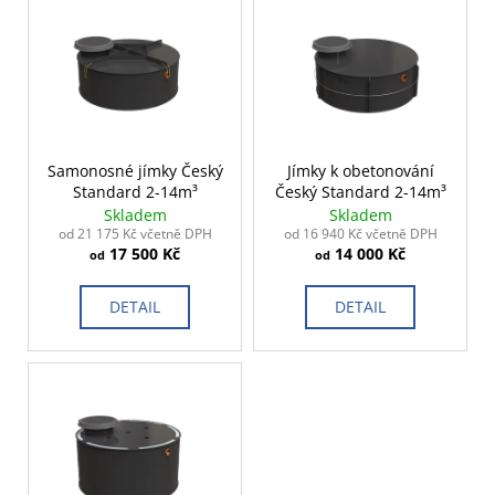
ý
č
u
p
j
i
e
s
m
p
e
r
o
Samonosné jímky Český
Jímky k obetonování
Standard 2-14m³
Český Standard 2-14m³
d
Skladem
Skladem
u
od 21 175 Kč včetně DPH
od 16 940 Kč včetně DPH
17 500 Kč
14 000 Kč
k
od
od
t
DETAIL
DETAIL
ů