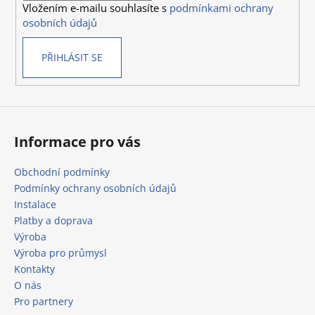
Vložením e-mailu souhlasíte s
podmínkami ochrany
r
osobních údajů
v
k
PŘIHLÁSIT SE
y
v
ý
p
i
s
Informace pro vás
u
Obchodní podmínky
Podmínky ochrany osobních údajů
Instalace
Platby a doprava
Výroba
Výroba pro průmysl
Kontakty
O nás
Pro partnery