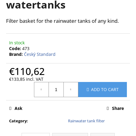
watertanks
i
n
Filter basket for the rainwater tanks of any kind.
g
f
o
In stock
r
Code:
473
?
Brand:
Český Standard
€110,62
€133,85 incl. VAT
Measure
SEARCH
ADD TO CART
price:
Ask
Share
W
e
Category
:
Rainwater tank filter
r
e