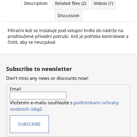
c
Description
Related files (2)
Videos (1)
o
Discussion
m
m
e
Filtrační koš se instaluje pod vstupní hrdlo do nádrže na
n
prodloužené přívodní potrubí. Koš je potřeba kontrolovat a
čistit, aby se neucpával.
d
F
o
Subscribe to newsletter
o
Don't miss any news or discounts now!
t
e
Email
r
Vložením e-mailu souhlasíte s
podmínkami ochrany
osobních údajů
SUBSCRIBE