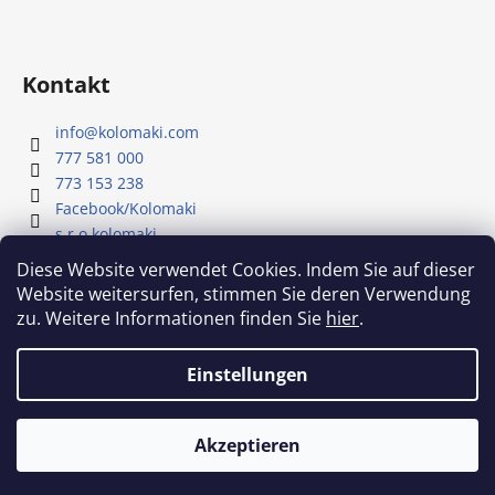
Kontakt
info
@
kolomaki.com
777 581 000
773 153 238
Facebook/Kolomaki
s.r.o.kolomaki
Youtube - Kolomaki
Diese Website verwendet Cookies. Indem Sie auf dieser
Website weitersurfen, stimmen Sie deren Verwendung
zu. Weitere Informationen finden Sie
hier
.
Unser YouTube-Kanal
Einstellungen
Erstellt von Shoptet
Akzeptieren
Copyright 2026
Kolomaki
. Alle Rechte vorbehalten.