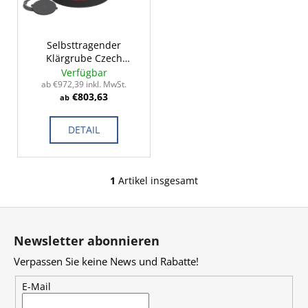
i
d
e
e
r
r
Selbsttragender
SUCHEN
u
Klärgrube Czech
P
Standard 2-14m³
Verfügbar
n
r
ab €972,39 inkl. MwSt.
g
€803,63
o
ab
W
d
i
DETAIL
u
r
k
e
t
m
1
Artikel insgesamt
S
p
e
t
f
F
e
e
u
u
h
Newsletter abonnieren
e
l
ß
r
Verpassen Sie keine News und Rabatte!
e
z
e
n
e
E-Mail
l
i
e