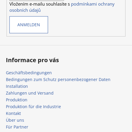
Vložením e-mailu souhlasíte s
podmínkami ochrany
l
m
osobních údajů
e
e
n
ANMELDEN
t
e
d
e
r
L
Informace pro vás
i
s
Geschäftsbedingungen
t
Bedingungen zum Schutz personenbezogener Daten
e
Installation
Zahlungen und Versand
Produktion
Produktion für die Industrie
Kontakt
Über uns
Für Partner