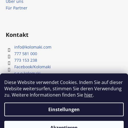
Über uns
Für Partner
Kontakt
info
@
kolomaki.com
777 581 000
773 153 238
Facebook/Kolomaki
s.r.o.kolomaki
Youtube - Kolomaki
Diese Website verwendet Cookies. Indem Sie auf dieser
Website weitersurfen, stimmen Sie deren Verwendung
zu. Weitere Informationen finden Sie
hier
.
Unser YouTube-Kanal
Einstellungen
Erstellt von Shoptet
Akzeptieren
Copyright 2026
Kolomaki
. Alle Rechte vorbehalten.