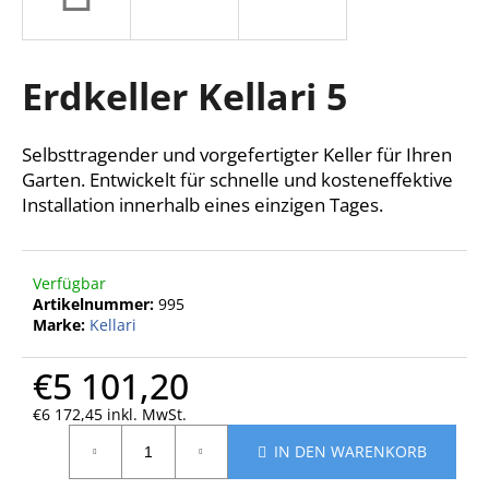
Erdkeller Kellari 5
SUCHEN
Selbsttragender und vorgefertigter Keller für Ihren
W
Garten. Entwickelt für schnelle und kosteneffektive
i
Installation innerhalb eines einzigen Tages.
r
e
m
Verfügbar
p
Artikelnummer:
995
f
Marke:
Kellari
e
h
€5 101,20
l
€6 172,45 inkl. MwSt.
e
Verkaufspreis:
n
IN DEN WARENKORB