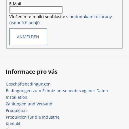
e
E-Mail
i
Vložením e-mailu souhlasíte s
podmínkami ochrany
l
osobních údajů
e
ANMELDEN
Informace pro vás
Geschäftsbedingungen
Bedingungen zum Schutz personenbezogener Daten
Installation
Zahlungen und Versand
Produktion
Produktion für die Industrie
Kontakt