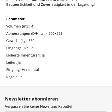
Bequemlichkeit und Zuverlässigkeit in der Lagerung!
Parameter:
Volumen (m3): 4
Abmessungen (D/H, cm): 200×223
Gewicht (kg): 350
Eingangsluke: Ja
Isolierte Innentüren: Ja
Leiter: Ja
Eingang: Horizontal
Regale: Ja
F
u
Newsletter abonnieren
ß
Verpassen Sie keine News und Rabatte!
z