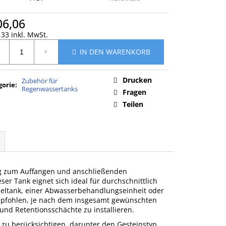
06,06
33 inkl. MwSt.
ufspreis:
IN DEN WARENKORB
Drucken
Zubehör für
gorie
:
Regenwassertanks
Fragen
Teilen
sung zum Auffangen und anschließenden
er Tank eignet sich ideal für durchschnittlich
eltank, einer Abwasserbehandlungseinheit oder
empfohlen, je nach dem insgesamt gewünschten
 und Retentionsschächte zu installieren.
n zu berücksichtigen, darunter den Gesteinstyp