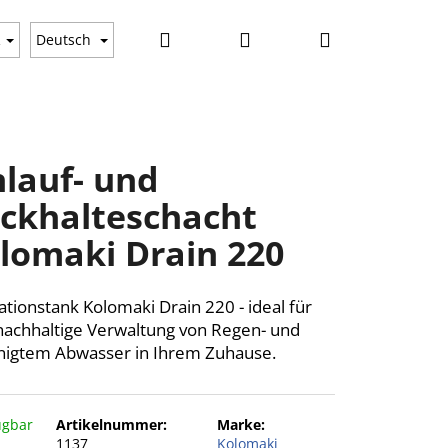
Suchen
Login
Warenkorb
gkeiten
R
Deutsch
nlauf- und
ckhalteschacht
lomaki Drain 220
trationstank Kolomaki Drain 220 - ideal für
nachhaltige Verwaltung von Regen- und
nigtem Abwasser in Ihrem Zuhause.
ügbar
Artikelnummer:
Marke:
1137
Kolomaki