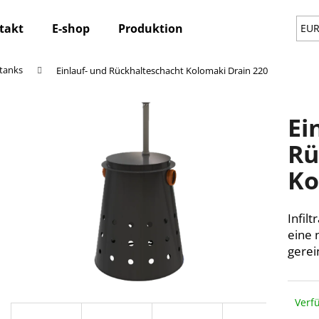
takt
E-shop
Produktion
Magazin
Neui
EU
tanks
Einlauf- und Rückhalteschacht Kolomaki Drain 220
Was suchen Sie?
Ei
SUCHEN
Rü
Ko
Wir empfehlen
Infil
eine 
gerei
Verf