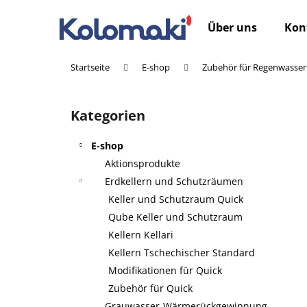
W
Zum
Inhalt
a
Über uns
Kon
springen
Zurück
Zurück
r
zum
zum
e
Startseite
E-shop
Zubehör für Regenwasser
n
Einkaufen
Einkaufen
S
k
e
o
Kategorien
Kategorien
i
überspringen
r
t
b
E-shop
e
Aktionsprodukte
n
Erdkellern und Schutzräumen
l
Keller und Schutzraum Quick
e
Qube Keller und Schutzraum
i
Kellern Kellari
s
Kellern Tschechischer Standard
t
Modifikationen für Quick
e
Zubehör für Quick
Grauwasser-Wärmerückgewinnung