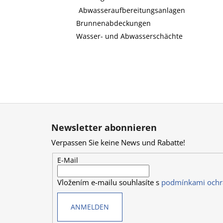
Abwasseraufbereitungsanlagen
Brunnenabdeckungen
Wasser- und Abwasserschächte
F
u
Newsletter abonnieren
ß
Verpassen Sie keine News und Rabatte!
z
e
E-Mail
i
Vložením e-mailu souhlasíte s
podmínkami ochr
l
e
ANMELDEN