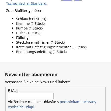
Tschechischer Standard
.
Zum Biofilter gehören:
Schlauch (1 Stück)
Klemme (1 Stück)
Pumpe (1 Stück)
Hülse (1 Stück)
Füllung
Steckdose mit Timer (1 Stück)
Kette mit Befestigungselementen (3 Stück)
Bedienungsanleitung (1 Stück)
F
u
Newsletter abonnieren
ß
Verpassen Sie keine News und Rabatte!
z
e
E-Mail
i
Vložením e-mailu souhlasíte s
podmínkami ochrany
l
osobních údajů
e