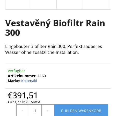
Vestavěný Biofiltr Rain
SUCHEN
300
W
Eingebauter Biofilter Rain 300. Perfekt sauberes
i
Wasser ohne zusätzliche Installation.
r
e
m
p
Verfügbar
f
Artikelnummer:
1160
Marke:
Kolomaki
e
h
€391,51
l
e
€473,73 inkl. MwSt.
n
Verkaufspreis:
IN DEN WARENKORB