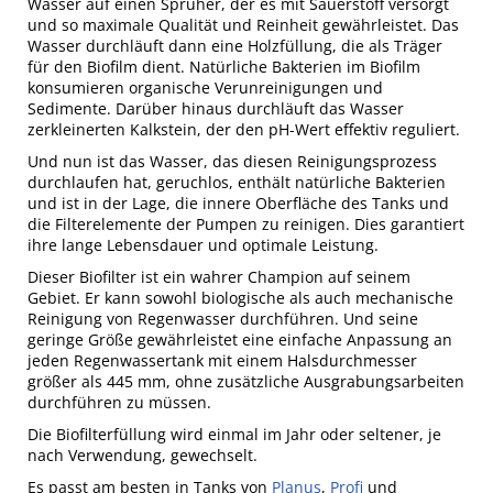
Wasser auf einen Sprüher, der es mit Sauerstoff versorgt
und so maximale Qualität und Reinheit gewährleistet. Das
Wasser durchläuft dann eine Holzfüllung, die als Träger
für den Biofilm dient. Natürliche Bakterien im Biofilm
konsumieren organische Verunreinigungen und
Sedimente. Darüber hinaus durchläuft das Wasser
zerkleinerten Kalkstein, der den pH-Wert effektiv reguliert.
Und nun ist das Wasser, das diesen Reinigungsprozess
durchlaufen hat, geruchlos, enthält natürliche Bakterien
und ist in der Lage, die innere Oberfläche des Tanks und
die Filterelemente der Pumpen zu reinigen. Dies garantiert
ihre lange Lebensdauer und optimale Leistung.
Dieser Biofilter ist ein wahrer Champion auf seinem
Gebiet. Er kann sowohl biologische als auch mechanische
Reinigung von Regenwasser durchführen. Und seine
geringe Größe gewährleistet eine einfache Anpassung an
jeden Regenwassertank mit einem Halsdurchmesser
größer als 445 mm, ohne zusätzliche Ausgrabungsarbeiten
durchführen zu müssen.
Die Biofilterfüllung wird einmal im Jahr oder seltener, je
nach Verwendung, gewechselt.
Es passt am besten in Tanks von
Planus
,
Profi
und