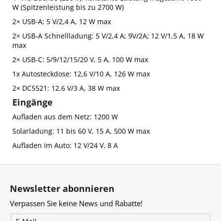
W (Spitzenleistung bis zu 2700 W)
2× USB-A: 5 V/2,4 A, 12 W max
2× USB-A Schnellladung: 5 V/2,4 A; 9V/2A; 12 V/1,5 A, 18 W
max
2× USB-C: 5/9/12/15/20 V, 5 A, 100 W max
1x Autosteckdose: 12,6 V/10 A, 126 W max
2× DC5521: 12,6 V/3 A, 38 W max
Eingänge
Aufladen aus dem Netz: 1200 W
Solarladung: 11 bis 60 V, 15 A, 500 W max
Aufladen im Auto: 12 V/24 V, 8 A
F
u
Newsletter abonnieren
ß
Verpassen Sie keine News und Rabatte!
z