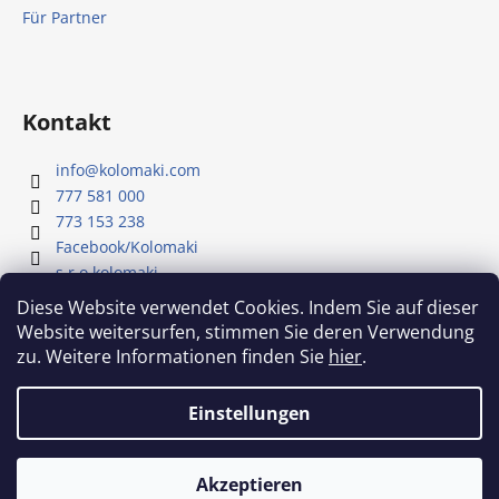
Für Partner
Kontakt
info
@
kolomaki.com
777 581 000
773 153 238
Facebook/Kolomaki
s.r.o.kolomaki
Youtube - Kolomaki
Diese Website verwendet Cookies. Indem Sie auf dieser
Website weitersurfen, stimmen Sie deren Verwendung
zu. Weitere Informationen finden Sie
hier
.
Unser YouTube-Kanal
Einstellungen
Erstellt von Shoptet
Akzeptieren
Copyright 2026
Kolomaki
. Alle Rechte vorbehalten.