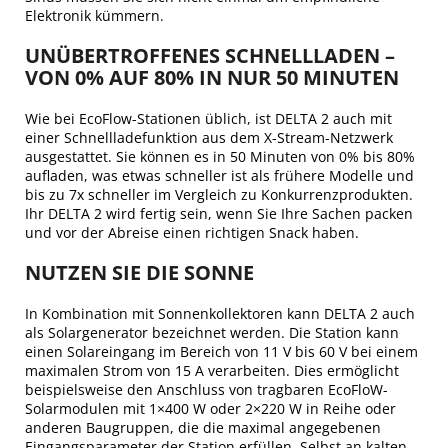
Elektronik kümmern.
UNÜBERTROFFENES SCHNELLLADEN –
VON 0% AUF 80% IN NUR 50 MINUTEN
Wie bei EcoFlow-Stationen üblich, ist DELTA 2 auch mit
einer Schnellladefunktion aus dem X-Stream-Netzwerk
ausgestattet. Sie können es in 50 Minuten von 0% bis 80%
aufladen, was etwas schneller ist als frühere Modelle und
bis zu 7x schneller im Vergleich zu Konkurrenzprodukten.
Ihr DELTA 2 wird fertig sein, wenn Sie Ihre Sachen packen
und vor der Abreise einen richtigen Snack haben.
NUTZEN SIE DIE SONNE
In Kombination mit Sonnenkollektoren kann DELTA 2 auch
als Solargenerator bezeichnet werden. Die Station kann
einen Solareingang im Bereich von 11 V bis 60 V bei einem
maximalen Strom von 15 A verarbeiten. Dies ermöglicht
beispielsweise den Anschluss von tragbaren EcoFloW-
Solarmodulen mit 1×400 W oder 2×220 W in Reihe oder
anderen Baugruppen, die die maximal angegebenen
Eingangsparameter der Station erfüllen. Selbst an kalten