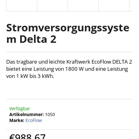
Stromversorgungssyste
SUCHEN
m Delta 2
W
i
Das tragbare und leichte Kraftwerk EcoFlow DELTA 2
r
bietet eine Leistung von 1800 W und eine Leistung
e
von 1 kW bis 3 kWh.
m
p
f
e
h
Verfügbar
l
Artikelnummer:
1050
e
Marke:
EcoFlow
n
€988,67