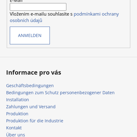
e
E-Mail
i
Vložením e-mailu souhlasíte s
podmínkami ochrany
l
osobních údajů
e
ANMELDEN
Informace pro vás
Geschäftsbedingungen
Bedingungen zum Schutz personenbezogener Daten
Installation
Zahlungen und Versand
Produktion
Produktion für die Industrie
Kontakt
Über uns