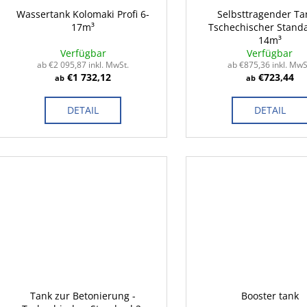
Wassertank Kolomaki Profi 6-
Selbsttragender Ta
17m³
Tschechischer Standa
14m³
Verfügbar
Verfügbar
ab €2 095,87 inkl. MwSt.
ab €875,36 inkl. MwS
€1 732,12
€723,44
ab
ab
DETAIL
DETAIL
Tank zur Betonierung -
Booster tank