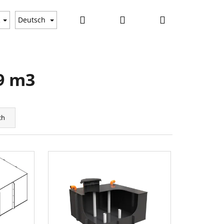
Suchen
Login
Warenkorb
gkeiten
R
Deutsch
9 m3
ch