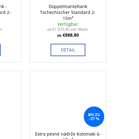
nk -
Doppelmanteltank
rd 2-
Tschechischer Standard 2-
15m³
Verfügbar
t.
ab €1 075,45 inkl. MwSt.
€888,80
ab
DETAIL
BIS ZU
–27 %
Extra pevné nádrže Kolomaki 6-