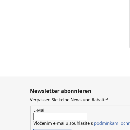
F
u
Newsletter abonnieren
ß
Verpassen Sie keine News und Rabatte!
z
e
E-Mail
i
Vložením e-mailu souhlasíte s
podmínkami ochr
l