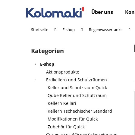
W
Zum
Inhalt
a
Über uns
Kon
springen
Zurück
Zurück
r
zum
zum
e
Startseite
E-shop
Regenwassertanks
n
Einkaufen
Einkaufen
S
k
e
o
Kategorien
Kategorien
i
überspringen
r
t
b
E-shop
e
Aktionsprodukte
n
Erdkellern und Schutzräumen
l
Keller und Schutzraum Quick
e
Qube Keller und Schutzraum
i
Kellern Kellari
s
Kellern Tschechischer Standard
t
Modifikationen für Quick
e
Zubehör für Quick
Grauwasser-Wärmerückgewinnung