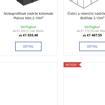
e
t
r
i
P
Nízkoprofilové nádrže Kolomaki
Čistící a retenční nádrž
e
Planus Neo 2-10m³
BioFlow 2-15m³
r
r
o
Verfügbar
Verfügbar
u
d
ab €1 250,51 inkl. MwSt.
ab €1 775,74 inkl. Mw
n
€1 033,48
€1 467,55
ab
ab
u
g
k
DETAIL
DETAIL
t
e
AKTION