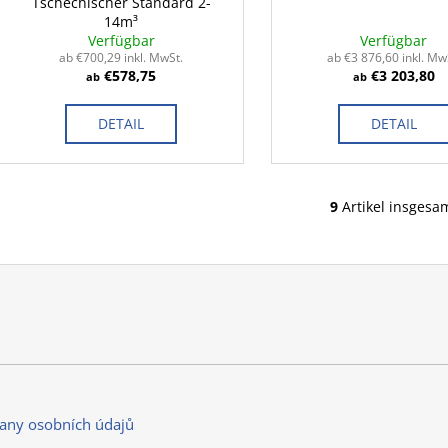
Tschechischer Standard 2-
14m³
Verfügbar
Verfügbar
ab €700,29 inkl. MwSt.
ab €3 876,60 inkl. Mw
€578,75
€3 203,80
ab
ab
DETAIL
DETAIL
9
Artikel insgesa
S
t
e
u
e
r
e
l
e
m
any osobních údajů
e