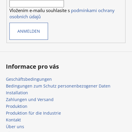
i
e
Vložením e-mailu souhlasíte s
podmínkami ochrany
l
m
osobních údajů
e
e
n
ANMELDEN
t
e
d
e
r
L
Informace pro vás
i
s
Geschäftsbedingungen
t
Bedingungen zum Schutz personenbezogener Daten
e
Installation
Zahlungen und Versand
Produktion
Produktion für die Industrie
Kontakt
Über uns