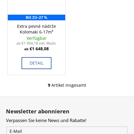
BIS ZU
–27 %
Extra pevné nádrže
Kolomaki 6-17m³
Verfügbar
ab €1 994,18 inkl. MwSt.
€1 648,08
ab
DETAIL
9
Artikel insgesamt
S
t
F
e
u
u
Newsletter abonnieren
e
ß
r
Verpassen Sie keine News und Rabatte!
z
e
e
E-Mail
l