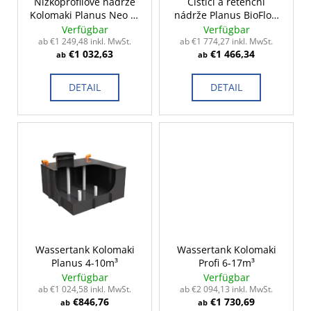
r
Nízkoprofilové nádrže
Čistící a retenční
Kolomaki Planus Neo 2-
nádrže Planus BioFlow
P
10m³
2-15m³
Verfügbar
Verfügbar
r
ab €1 249,48 inkl. MwSt.
ab €1 774,27 inkl. MwSt.
€1 032,63
€1 466,34
o
ab
ab
d
DETAIL
DETAIL
u
k
t
e
Wassertank Kolomaki
Wassertank Kolomaki
Planus 4-10m³
Profi 6-17m³
Verfügbar
Verfügbar
ab €1 024,58 inkl. MwSt.
ab €2 094,13 inkl. MwSt.
€846,76
€1 730,69
ab
ab