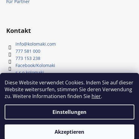
Für Partner
Kontakt
info
@
kolomaki.com
777 581 000
773 153 238
Facebook/Kolomaki
s.r.o.kolomaki
Youtube - Kolomaki
Diese Website verwendet Cookies. Indem Sie auf dieser
Website weitersurfen, stimmen Sie deren Verwendung
zu. Weitere Informationen finden Sie
hier
.
Unser YouTube-Kanal
Einstellungen
Erstellt von Shoptet
Akzeptieren
Copyright 2026
Kolomaki
. Alle Rechte vorbehalten.