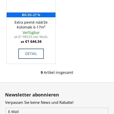
BIS ZU
–27 %
Extra pevné nádrže
Kolomaki 6-17m³
Verfügbar
ab €1 989,65 inkl. MwSt.
€1 644,34
ab
DETAIL
9
Artikel insgesamt
S
t
F
e
u
u
Newsletter abonnieren
e
ß
r
Verpassen Sie keine News und Rabatte!
z
e
e
E-Mail
l