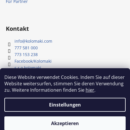
Für Partner
Kontakt
info
@
kolomaki.com
777 581 000
773 153 238
Facebook/Kolomaki
s.r.o.kolomaki
Youtube - Kolomaki
Diese Website verwendet Cookies. Indem Sie auf dieser
Website weitersurfen, stimmen Sie deren Verwendung
zu. Weitere Informationen finden Sie
hier
.
Unser YouTube-Kanal
Einstellungen
Erstellt von Shoptet
Akzeptieren
Copyright 2026
Kolomaki
. Alle Rechte vorbehalten.