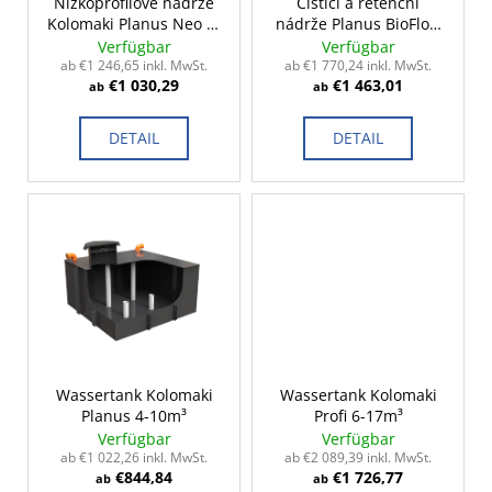
r
Nízkoprofilové nádrže
Čistící a retenční
Kolomaki Planus Neo 2-
nádrže Planus BioFlow
P
10m³
2-15m³
Verfügbar
Verfügbar
r
ab €1 246,65 inkl. MwSt.
ab €1 770,24 inkl. MwSt.
€1 030,29
€1 463,01
o
ab
ab
d
DETAIL
DETAIL
u
k
t
e
Wassertank Kolomaki
Wassertank Kolomaki
Planus 4-10m³
Profi 6-17m³
Verfügbar
Verfügbar
ab €1 022,26 inkl. MwSt.
ab €2 089,39 inkl. MwSt.
€844,84
€1 726,77
ab
ab