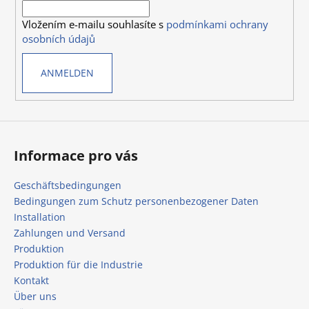
i
e
Vložením e-mailu souhlasíte s
podmínkami ochrany
l
m
osobních údajů
e
e
n
ANMELDEN
t
e
d
e
r
L
Informace pro vás
i
s
Geschäftsbedingungen
t
Bedingungen zum Schutz personenbezogener Daten
e
Installation
Zahlungen und Versand
Produktion
Produktion für die Industrie
Kontakt
Über uns