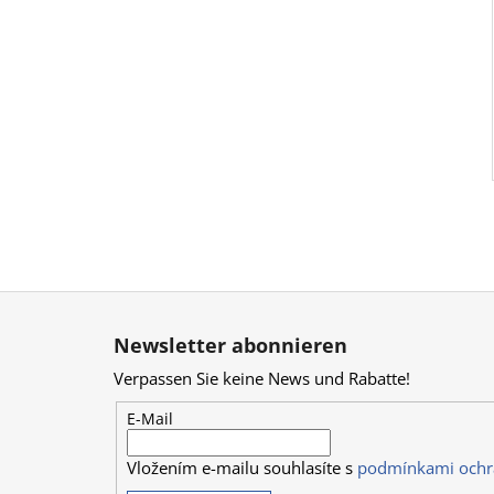
F
u
Newsletter abonnieren
ß
Verpassen Sie keine News und Rabatte!
z
e
E-Mail
i
Vložením e-mailu souhlasíte s
podmínkami ochr
l