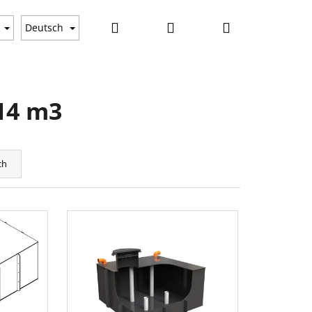
Suchen
Login
Warenkorb
gkeiten
R
Deutsch
14 m3
ch