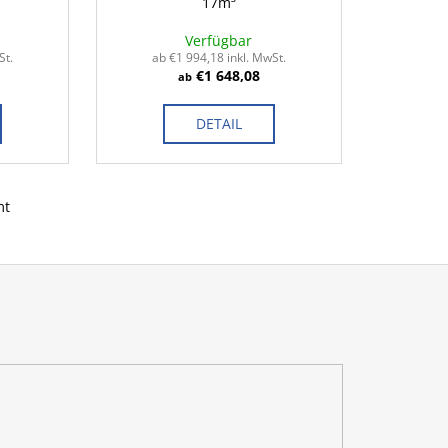
17m³
Verfügbar
St.
ab €1 994,18 inkl. MwSt.
€1 648,08
ab
DETAIL
mt