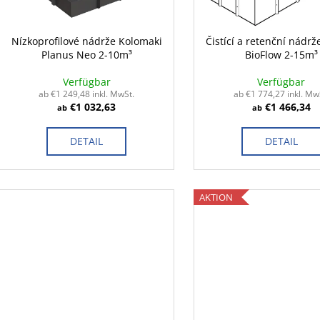
e
t
r
i
P
Nízkoprofilové nádrže Kolomaki
Čistící a retenční nádrž
e
Planus Neo 2-10m³
BioFlow 2-15m³
r
r
o
Verfügbar
Verfügbar
u
d
ab €1 249,48 inkl. MwSt.
ab €1 774,27 inkl. Mw
n
€1 032,63
€1 466,34
ab
ab
u
g
k
DETAIL
DETAIL
t
e
AKTION