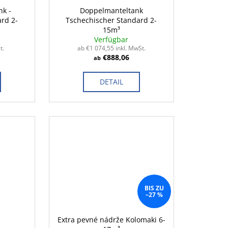
nk -
Doppelmanteltank
rd 2-
Tschechischer Standard 2-
15m³
Verfügbar
t.
ab €1 074,55 inkl. MwSt.
€888,06
ab
DETAIL
BIS ZU
–27 %
Extra pevné nádrže Kolomaki 6-