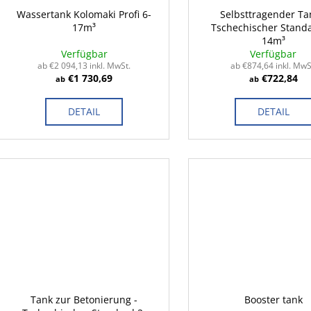
Wassertank Kolomaki Profi 6-
Selbsttragender Ta
17m³
Tschechischer Standa
14m³
Verfügbar
Verfügbar
ab €2 094,13 inkl. MwSt.
ab €874,64 inkl. MwS
€1 730,69
€722,84
ab
ab
DETAIL
DETAIL
Tank zur Betonierung -
Booster tank