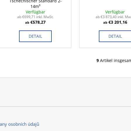
Tschechischer Standard 2-
14m³
Verfügbar
Verfügbar
ab €699,71 inkl. MwSt.
ab €3 873,40 inkl. Mw
€578,27
€3 201,16
ab
ab
DETAIL
DETAIL
9
Artikel insgesa
S
t
e
u
e
r
e
l
e
m
any osobních údajů
e