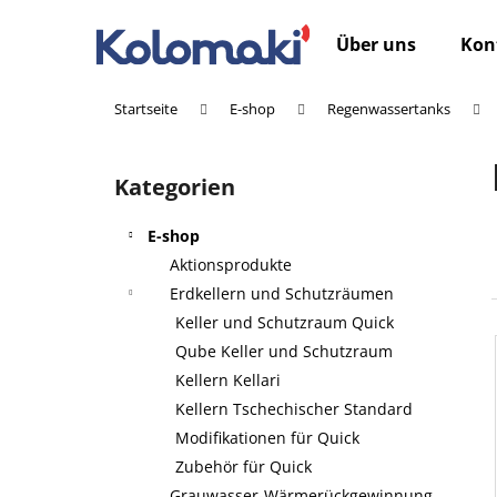
W
Zum
Inhalt
a
Über uns
Kon
springen
Zurück
Zurück
r
zum
zum
e
Startseite
E-shop
Regenwassertanks
n
Einkaufen
Einkaufen
S
k
e
o
Kategorien
Kategorien
i
überspringen
r
t
b
E-shop
e
Aktionsprodukte
n
Erdkellern und Schutzräumen
l
Keller und Schutzraum Quick
e
Qube Keller und Schutzraum
i
Kellern Kellari
s
Kellern Tschechischer Standard
t
Modifikationen für Quick
e
Zubehör für Quick
Grauwasser-Wärmerückgewinnung