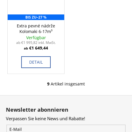
BIS ZU
–27 %
Extra pevné nádrže
Kolomaki 6-17m³
Verfügbar
ab €1 995,82 inkl. MwSt.
€1 649,44
ab
DETAIL
9
Artikel insgesamt
S
t
F
e
u
u
Newsletter abonnieren
e
ß
r
Verpassen Sie keine News und Rabatte!
z
e
e
E-Mail
l