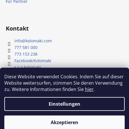
Für Partner
Kontakt
info
@
kolomaki.com
777 581 000
773 153 238
Facebook/Kolomaki
s.r.o.kolomaki
Youtube - Kolomaki
Diese Website verwendet Cookies. Indem Sie auf dieser
Website weitersurfen, stimmen Sie deren Verwendung
zu. Weitere Informationen finden Sie
hier
.
Unser YouTube-Kanal
Einstellungen
Erstellt von Shoptet
Akzeptieren
Copyright 2026
Kolomaki
. Alle Rechte vorbehalten.