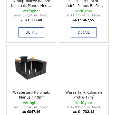
r
Nízkoprofilové nádrže
Čistící a retenční
Kolomaki Planus Neo 2-
nádrže Planus BioFlow
P
10m³
2-15m³
Verfügbar
Verfügbar
r
ab €1 250,51 inkl. MwSt.
ab €1 775,74 inkl. MwSt.
€1 033,48
€1 467,55
o
ab
ab
d
DETAIL
DETAIL
u
k
t
e
Wassertank Kolomaki
Wassertank Kolomaki
Planus 4-10m³
Profi 6-17m³
Verfügbar
Verfügbar
ab €1 025,43 inkl. MwSt.
ab €2 095,87 inkl. MwSt.
€847,46
€1 732,12
ab
ab