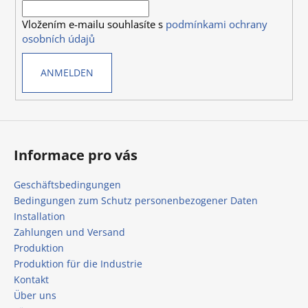
i
e
Vložením e-mailu souhlasíte s
podmínkami ochrany
l
m
osobních údajů
e
e
n
ANMELDEN
t
e
d
e
r
L
Informace pro vás
i
s
Geschäftsbedingungen
t
Bedingungen zum Schutz personenbezogener Daten
e
Installation
Zahlungen und Versand
Produktion
Produktion für die Industrie
Kontakt
Über uns