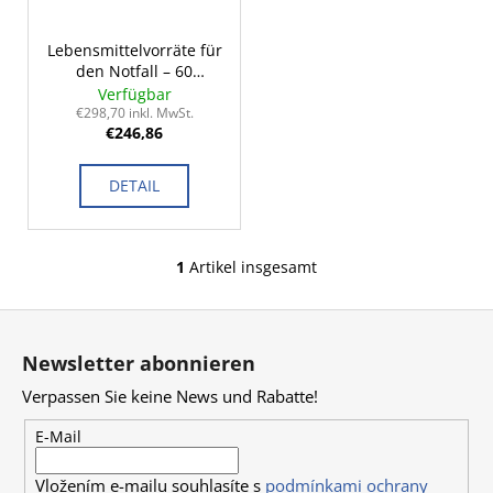
r
e
t
r
Lebensmittelvorräte für
i
den Notfall – 60
P
SUCHEN
Portionen
e
Verfügbar
r
€298,70 inkl. MwSt.
r
€246,86
o
u
d
W
n
DETAIL
u
i
g
k
r
t
e
1
Artikel insgesamt
S
m
e
t
p
F
e
f
u
u
e
Newsletter abonnieren
e
h
ß
r
l
Verpassen Sie keine News und Rabatte!
z
e
e
e
E-Mail
l
n
i
e
Vložením e-mailu souhlasíte s
podmínkami ochrany