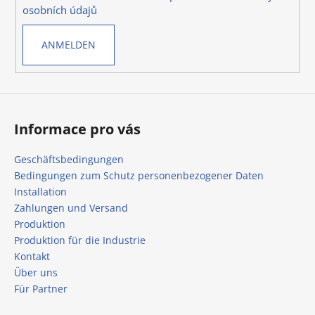
l
m
osobních údajů
e
e
n
ANMELDEN
t
e
d
e
r
L
Informace pro vás
i
s
Geschäftsbedingungen
t
Bedingungen zum Schutz personenbezogener Daten
e
Installation
Zahlungen und Versand
Produktion
Produktion für die Industrie
Kontakt
Über uns
Für Partner