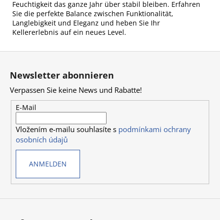
Feuchtigkeit das ganze Jahr über stabil bleiben. Erfahren
Sie die perfekte Balance zwischen Funktionalität,
Langlebigkeit und Eleganz und heben Sie Ihr
Kellererlebnis auf ein neues Level.
F
u
Newsletter abonnieren
ß
Verpassen Sie keine News und Rabatte!
z
e
E-Mail
i
Vložením e-mailu souhlasíte s
podmínkami ochrany
l
osobních údajů
e
ANMELDEN