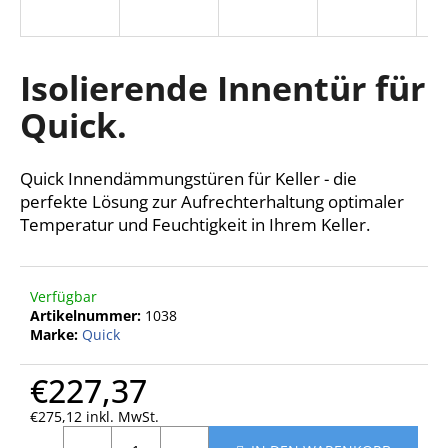
Isolierende Innentür für
SUCHEN
Quick.
W
Quick Innendämmungstüren für Keller - die
i
perfekte Lösung zur Aufrechterhaltung optimaler
r
Temperatur und Feuchtigkeit in Ihrem Keller.
e
m
p
f
Verfügbar
e
Artikelnummer:
1038
Marke:
Quick
h
l
€227,37
e
n
€275,12 inkl. MwSt.
Verkaufspreis: