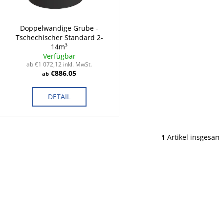
e
t
r
i
P
Doppelwandige Grube -
e
Tschechischer Standard 2-
r
r
14m³
o
Verfügbar
u
d
ab €1 072,12 inkl. MwSt.
n
€886,05
ab
u
g
k
DETAIL
t
e
1
Artikel insgesa
S
t
e
u
e
r
e
l