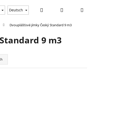
Suchen
Login
Warenkorb
gkeiten
R
Deutsch
Dvouplášťové jímky Český Standard 9 m3
 Standard 9 m3
ch